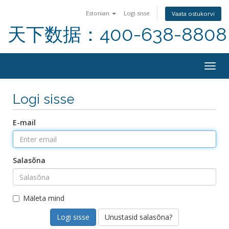
Estonian
Logi sisse
Vaata ostukorvi
天下数据：400-638-8808
Togg
navig
Logi sisse
E-mail
Salasõna
Mäleta mind
Unustasid salasõna?