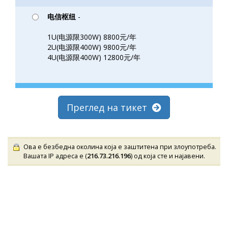
电信枢纽
-
1U(电源限300W) 8800元/年
2U(电源限400W) 9800元/年
4U(电源限400W) 12800元/年
Преглед на тикет
Ова е безбедна околина која е заштитена при злоупотреба.
Вашата IP адреса е (
216.73.216.196
) од која сте и најавени.