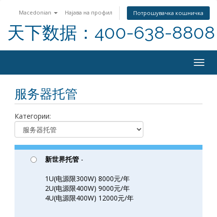
Macedonian
Најава на профил
Потрошувачка кошничка
天下数据：400-638-8808
Togg
navig
服务器托管
Категории:
新世界托管
-
1U(电源限300W) 8000元/年
2U(电源限400W) 9000元/年
4U(电源限400W) 12000元/年