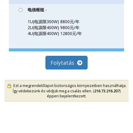
电信枢纽
-
1U(电源限300W) 8800元/年
2U(电源限400W) 9800元/年
4U(电源限400W) 12800元/年
Folytatás
Ezt a megrendelőlapot biztonságos környezetben használhatja.
Így védekezünk és védjük meg a csalás ellen. (
216.73.216.207
)
éppen bejelentkezett.