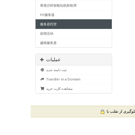
香港沙田智能化机柜租用
HS服务器
服务器托管
促销活动
越南服务器
عملیات
ثبت دامنه جدید
Transfer in a Domain
مشاهده کارت خرید