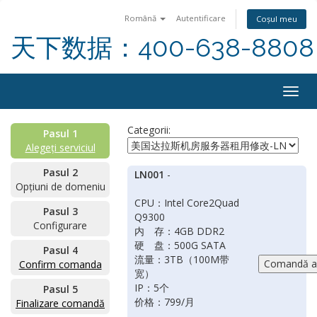
Română
Autentificare
Coșul meu
天下数据：400-638-8808
Togg
navig
Categorii:
Pasul 1
Alegeți serviciul
Pasul 2
LN001
-
Opțiuni de domeniu
CPU：Intel Core2Quad
Pasul 3
Q9300
Configurare
内 存：4GB DDR2
硬 盘：500G SATA
Pasul 4
流量：3TB（100M带
Confirm comanda
宽）
IP：5个
Pasul 5
价格：799/月
Finalizare comandă