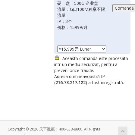
硬 盘：500G 企业盘
流量：G口100M独享不限
流量
IP：3个
价格：15999/月
Această comandă este procesată
într-un mediu securizat, pentru a
preveni orice fraude.
Adresa dumneavoastră IP
(
216.73.217.122
) a fost înregistrată.
Copyright © 2026 天下数据：400-638-8808. All Rights