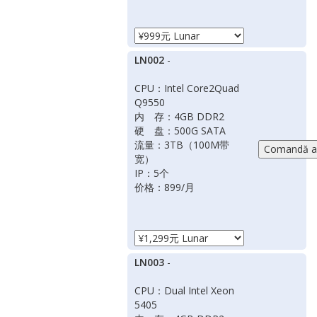
LN002
-
CPU：Intel Core2Quad
Q9550
内 存：4GB DDR2
硬 盘：500G SATA
流量：3TB（100M带
宽）
IP：5个
价格：899/月
LN003
-
CPU：Dual Intel Xeon
5405