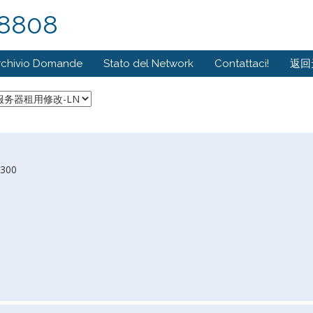
8808
rchivio Domande
Stato del Network
Contattaci!
返回
9300