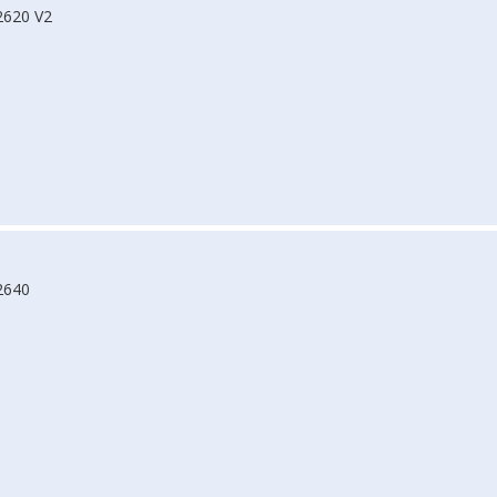
2620 V2
2640