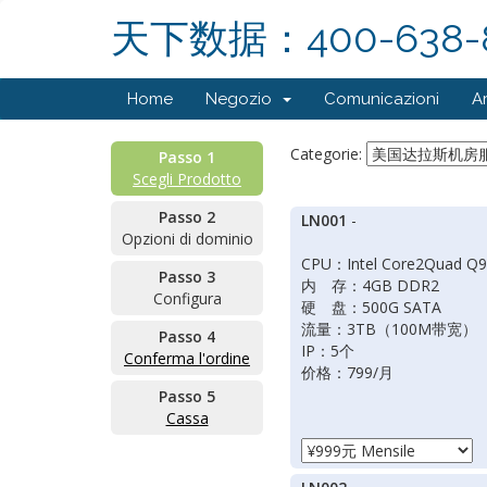
天下数据：400-638-
Home
Negozio
Comunicazioni
A
Categorie:
Passo 1
Scegli Prodotto
Passo 2
LN001
-
Opzioni di dominio
CPU：Intel Core2Quad Q
Passo 3
内 存：4GB DDR2
Configura
硬 盘：500G SATA
流量：3TB（100M带宽）
Passo 4
IP：5个
Conferma l'ordine
价格：799/月
Passo 5
Cassa