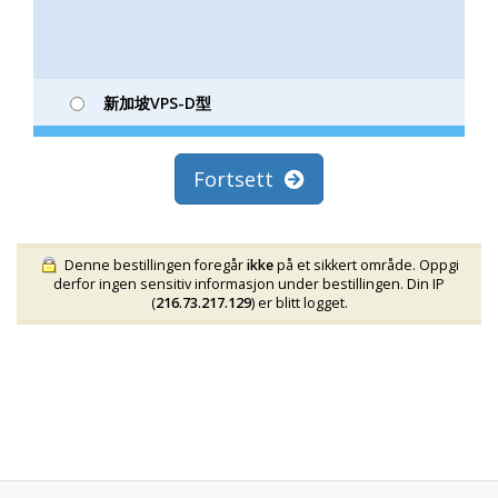
新加坡VPS-D型
Fortsett
Denne bestillingen foregår
ikke
på et sikkert område. Oppgi
derfor ingen sensitiv informasjon under bestillingen. Din IP
(
216.73.217.129
) er blitt logget.