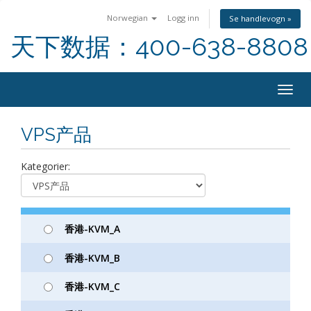
Norwegian
Logg inn
Se handlevogn »
天下数据：400-638-8808
Togg
navig
VPS产品
Kategorier:
香港-KVM_A
香港-KVM_B
香港-KVM_C