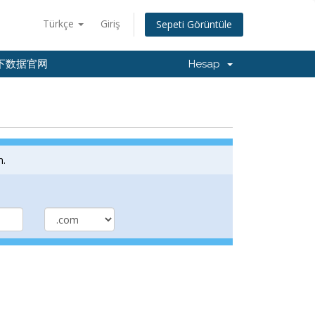
Türkçe
Giriş
Sepeti Görüntüle
下数据官网
Hesap
m.