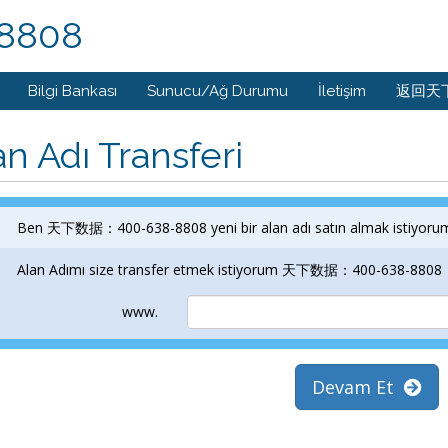
8808
Bilgi Bankası
Sunucu/Ağ Durumu
İletişim
返回天
an Adı Transferi
Ben 天下数据：400-638-8808 yeni bir alan adı satın almak istiyoru
Alan Adımı size transfer etmek istiyorum 天下数据：400-638-8808
www.
Devam Et