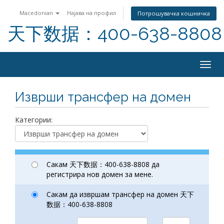
Macedonian
Најава на профил
Потрошувачка кошничка
天下数据：400-638-8808
Togg
navig
Изврши трансфер на домен
Категории:
Сакам 天下数据：400-638-8808 да
регистрира нов домен за мене.
Сакам да извршам трансфер на домен 天下
数据：400-638-8808