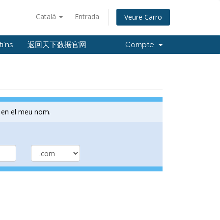
Català
Entrada
Veure Carro
i'ns
返回天下数据官网
Compte
 en el meu nom.