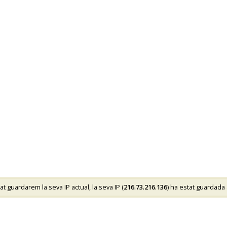
 guardarem la seva IP actual, la seva IP (
216.73.216.136
) ha estat guardada