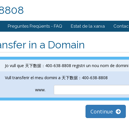
8808
Preguntes Freqüents - FAQ
Estat de la xarxa
Contact
ansfer in a Domain
Jo vull que 天下数据：400-638-8808 registri un nou nom de domini
Vull transferir el meu domini a 天下数据：400-638-8808
www.
Continue