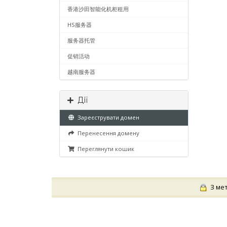
香港沙田智能化机柜租用
HS服务器
服务器托管
促销活动
越南服务器
Дії
Зареєструвати домен
Перенесення домену
Переглянути кошик
З мет