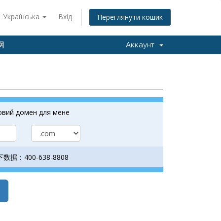
Українська
Вхід
Переглянути кошик
网
Аккаунт
вий домен для мене
ї 天下数据：400-638-8808