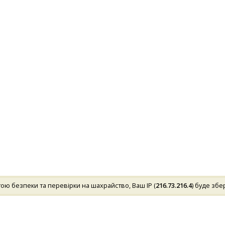
ою безпеки та перевірки на шахрайство, Ваш IP (
216.73.216.4
) буде зб