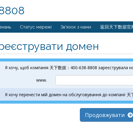
8808
знань
Статус мережі
Зв'язок з нами
返回天下数据官
реєструвати домен
Я хочу, щоб компанія 天下数据：400-638-8808 зареєструвала но
www.
Я хочу перенести мій домен на обслуговування до компані
Продовжувати