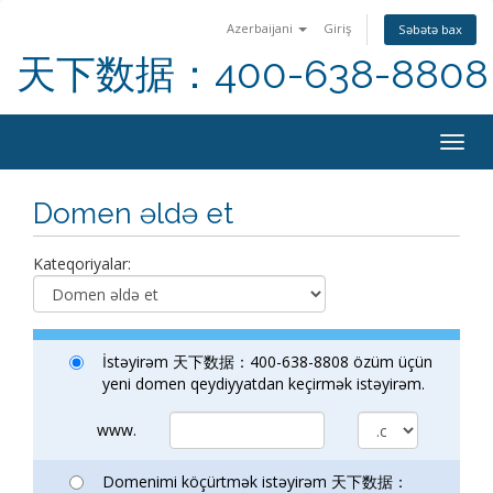
Azerbaijani
Giriş
Səbətə bax
天下数据：400-638-8808
Togg
navig
Domen əldə et
Kateqoriyalar:
İstəyirəm 天下数据：400-638-8808 özüm üçün
yeni domen qeydiyyatdan keçirmək istəyirəm.
www.
Domenimi köçürtmək istəyirəm 天下数据：