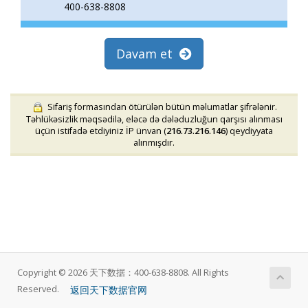
400-638-8808
Davam et
Sifariş formasından ötürülən bütün məlumatlar şifrələnir.
Təhlükəsizlik məqsədilə, eləcə də dələduzluğun qarşısı alınması
üçün istifadə etdiyiniz İP ünvan (
216.73.216.146
) qeydiyyata
alınmışdır.
Copyright © 2026 天下数据：400-638-8808. All Rights
返回天下数据官网
Reserved.