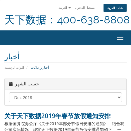
تسجيل الدخول
العربية
شاهد العربة
天下数据：400-638-8808
Togg
navig
أخبار
أخبار وإعلانات
البوابة الرئيسية
حسب الشهر
关于天下数据2019年春节放假通知安排
根据国务院办公厅《关于2019年部分节假日安排的通知》，结合我
公司实际情况，现将天下数据2019年春节放假安排通知如下： 一、